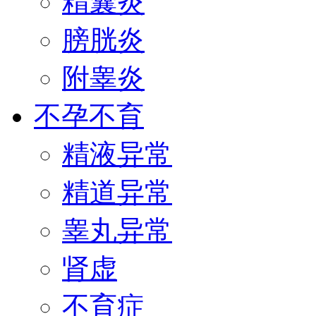
精囊炎
膀胱炎
附睾炎
不孕不育
精液异常
精道异常
睾丸异常
肾虚
不育症