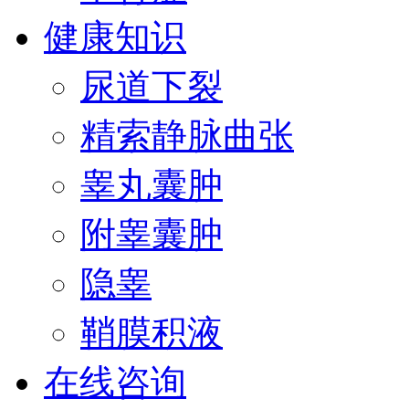
健康知识
尿道下裂
精索静脉曲张
睾丸囊肿
附睾囊肿
隐睾
鞘膜积液
在线咨询