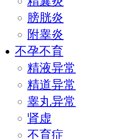
精囊炎
膀胱炎
附睾炎
不孕不育
精液异常
精道异常
睾丸异常
肾虚
不育症