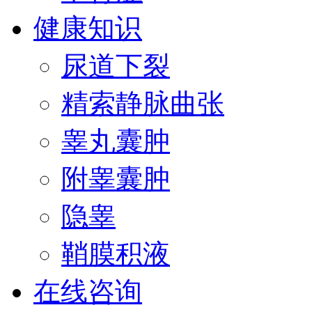
健康知识
尿道下裂
精索静脉曲张
睾丸囊肿
附睾囊肿
隐睾
鞘膜积液
在线咨询