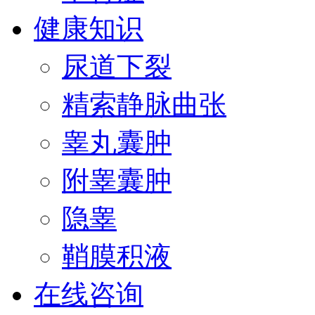
健康知识
尿道下裂
精索静脉曲张
睾丸囊肿
附睾囊肿
隐睾
鞘膜积液
在线咨询