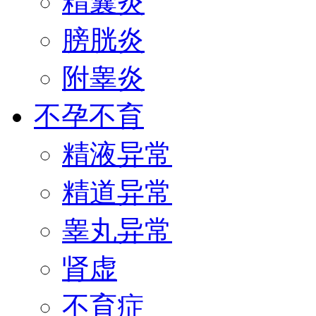
精囊炎
膀胱炎
附睾炎
不孕不育
精液异常
精道异常
睾丸异常
肾虚
不育症