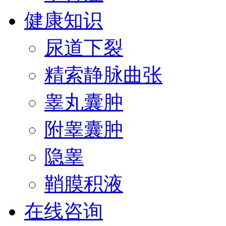
健康知识
尿道下裂
精索静脉曲张
睾丸囊肿
附睾囊肿
隐睾
鞘膜积液
在线咨询