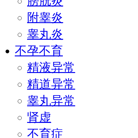
膀胱炎
附睾炎
睾丸炎
不孕不育
精液异常
精道异常
睾丸异常
肾虚
不育症