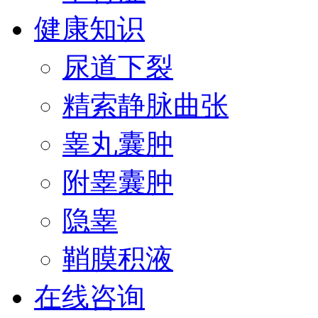
健康知识
尿道下裂
精索静脉曲张
睾丸囊肿
附睾囊肿
隐睾
鞘膜积液
在线咨询