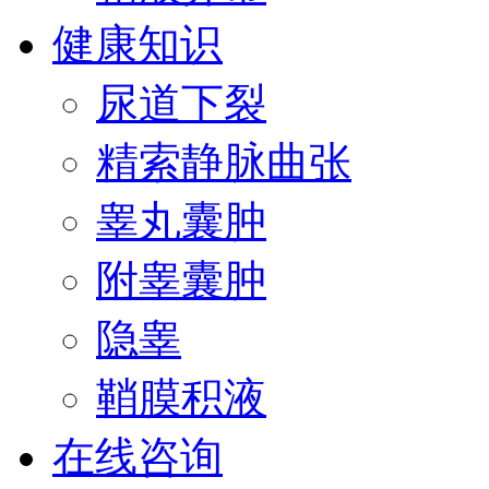
健康知识
尿道下裂
精索静脉曲张
睾丸囊肿
附睾囊肿
隐睾
鞘膜积液
在线咨询