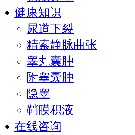
健康知识
尿道下裂
精索静脉曲张
睾丸囊肿
附睾囊肿
隐睾
鞘膜积液
在线咨询