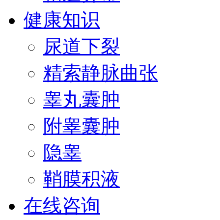
健康知识
尿道下裂
精索静脉曲张
睾丸囊肿
附睾囊肿
隐睾
鞘膜积液
在线咨询