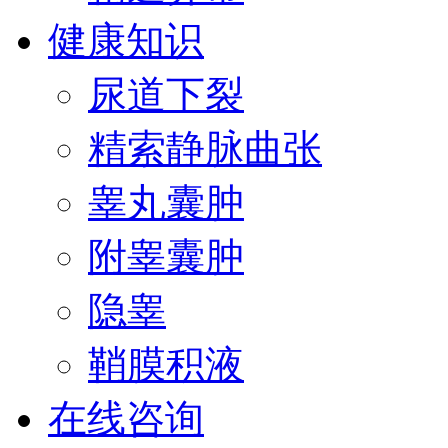
健康知识
尿道下裂
精索静脉曲张
睾丸囊肿
附睾囊肿
隐睾
鞘膜积液
在线咨询