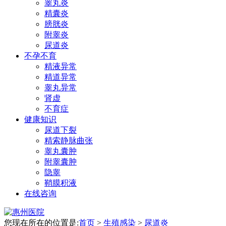
睾丸炎
精囊炎
膀胱炎
附睾炎
尿道炎
不孕不育
精液异常
精道异常
睾丸异常
肾虚
不育症
健康知识
尿道下裂
精索静脉曲张
睾丸囊肿
附睾囊肿
隐睾
鞘膜积液
在线咨询
您现在所在的位置是:
首页
>
生殖感染
>
尿道炎