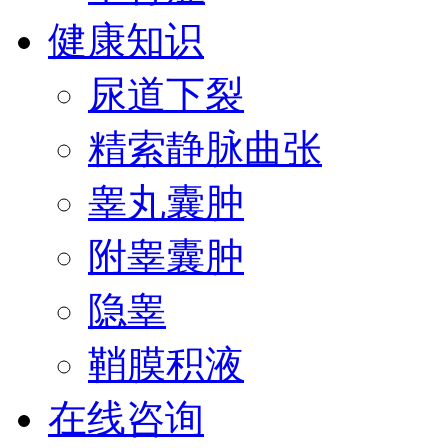
健康知识
尿道下裂
精索静脉曲张
睾丸囊肿
附睾囊肿
隐睾
鞘膜积液
在线咨询