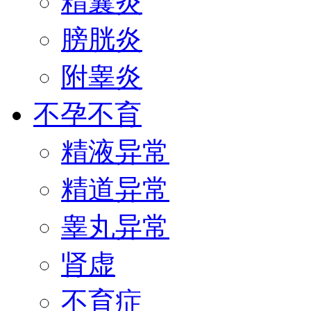
精囊炎
膀胱炎
附睾炎
不孕不育
精液异常
精道异常
睾丸异常
肾虚
不育症