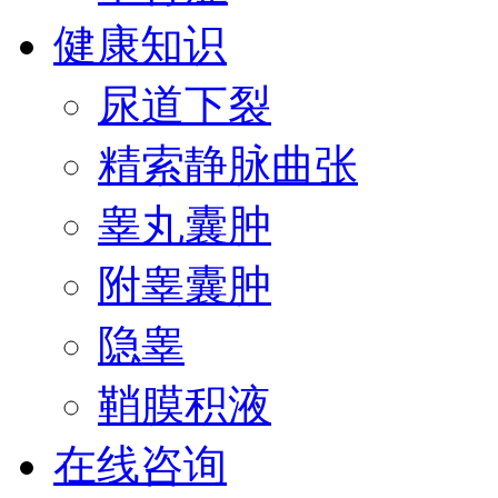
健康知识
尿道下裂
精索静脉曲张
睾丸囊肿
附睾囊肿
隐睾
鞘膜积液
在线咨询