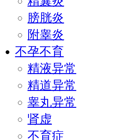
精囊炎
膀胱炎
附睾炎
不孕不育
精液异常
精道异常
睾丸异常
肾虚
不育症