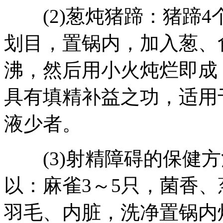
(2)葱炖猪蹄：猪蹄4
划目，置锅内，加入葱、
沸，然后用小火炖烂即成
具有填精补益之功，适用
液少者。
(3)射精障碍的保健方
以：麻雀3～5只，菌香
羽毛、内脏，洗净置锅内