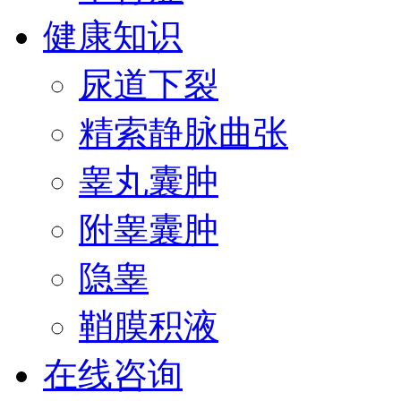
健康知识
尿道下裂
精索静脉曲张
睾丸囊肿
附睾囊肿
隐睾
鞘膜积液
在线咨询