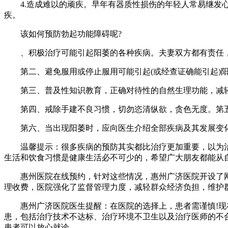
4.造成难以的顽疾。早年有器质性损伤的年轻人常易继发心
疾。
该如何预防勃起功能障碍呢?
、积极治疗可能引起阳萎的各种疾病。夫妻双方都有责任，
第二、避免服用或停止服用可能引起(或经查证确能引起)
第三、普及性知识教育，正确对待性的自然生理功能，减轻
第四、戒除手建不良习惯，切勿恣清纵欲，贪色无度。第五、
第六、当出现阳萎时，应向医生介绍全部疾病及其发展变化
温馨提示：很多疾病的预防其实都比治疗更加重要，以为治
生活和饮食习惯是健康生活必不可少的，希望广大朋友都能从
惠州医院在线预约，针对这些情况，惠州广济医院开设了网上
理收费，医院强化了监督管理力度，减轻群众经济负担，维护
惠州广济医院医生提醒：在医院的选择上，患者需谨慎!现在
患，包括治疗技术不达标、治疗环境不卫生以及治疗医师的不
患者可以放心就诊。