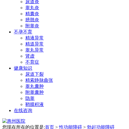
尿道炎
睾丸炎
精囊炎
膀胱炎
附睾炎
不孕不育
精液异常
精道异常
睾丸异常
肾虚
不育症
健康知识
尿道下裂
精索静脉曲张
睾丸囊肿
附睾囊肿
隐睾
鞘膜积液
在线咨询
您现在所在的位置是:
首页
>
性功能障碍
>
勃起功能障碍