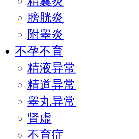
精囊炎
膀胱炎
附睾炎
不孕不育
精液异常
精道异常
睾丸异常
肾虚
不育症