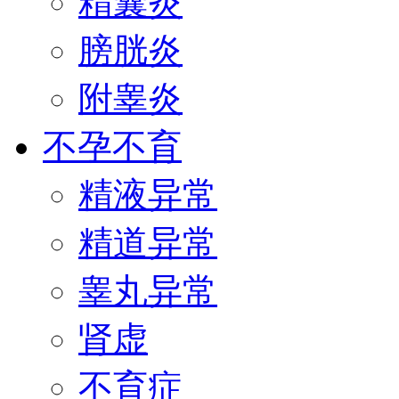
精囊炎
膀胱炎
附睾炎
不孕不育
精液异常
精道异常
睾丸异常
肾虚
不育症