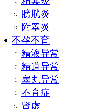
精囊炎
膀胱炎
附睾炎
不孕不育
精液异常
精道异常
睾丸异常
不育症
肾虚