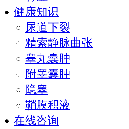
健康知识
尿道下裂
精索静脉曲张
睾丸囊肿
附睾囊肿
隐睾
鞘膜积液
在线咨询