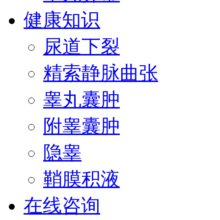
健康知识
尿道下裂
精索静脉曲张
睾丸囊肿
附睾囊肿
隐睾
鞘膜积液
在线咨询