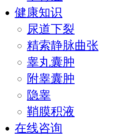
健康知识
尿道下裂
精索静脉曲张
睾丸囊肿
附睾囊肿
隐睾
鞘膜积液
在线咨询