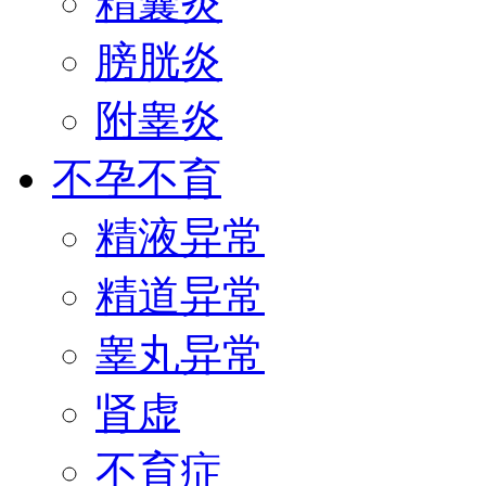
精囊炎
膀胱炎
附睾炎
不孕不育
精液异常
精道异常
睾丸异常
肾虚
不育症