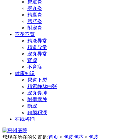
尿道炎
睾丸炎
精囊炎
膀胱炎
附睾炎
不孕不育
精液异常
精道异常
睾丸异常
肾虚
不育症
健康知识
尿道下裂
精索静脉曲张
睾丸囊肿
附睾囊肿
隐睾
鞘膜积液
在线咨询
您现在所在的位置是:
首页
>
包皮包茎
>
包皮