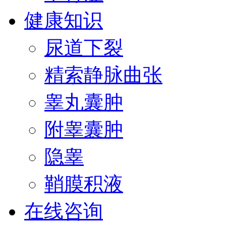
健康知识
尿道下裂
精索静脉曲张
睾丸囊肿
附睾囊肿
隐睾
鞘膜积液
在线咨询