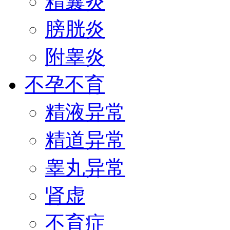
精囊炎
膀胱炎
附睾炎
不孕不育
精液异常
精道异常
睾丸异常
肾虚
不育症