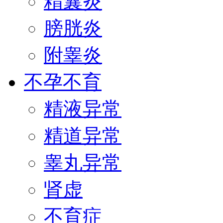
精囊炎
膀胱炎
附睾炎
不孕不育
精液异常
精道异常
睾丸异常
肾虚
不育症