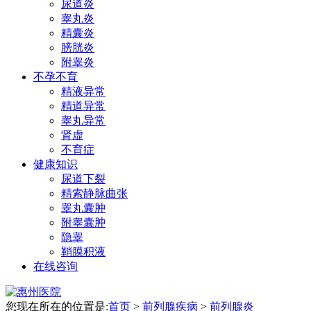
尿道炎
睾丸炎
精囊炎
膀胱炎
附睾炎
不孕不育
精液异常
精道异常
睾丸异常
肾虚
不育症
健康知识
尿道下裂
精索静脉曲张
睾丸囊肿
附睾囊肿
隐睾
鞘膜积液
在线咨询
您现在所在的位置是:
首页
>
前列腺疾病
>
前列腺炎