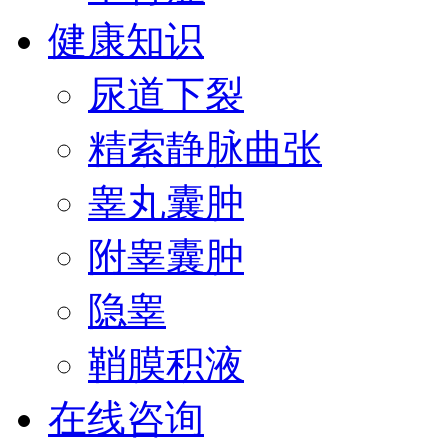
健康知识
尿道下裂
精索静脉曲张
睾丸囊肿
附睾囊肿
隐睾
鞘膜积液
在线咨询