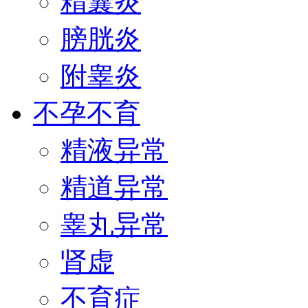
精囊炎
膀胱炎
附睾炎
不孕不育
精液异常
精道异常
睾丸异常
肾虚
不育症