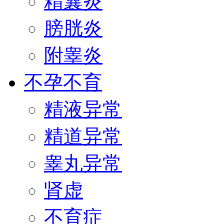
精囊炎
膀胱炎
附睾炎
不孕不育
精液异常
精道异常
睾丸异常
肾虚
不育症