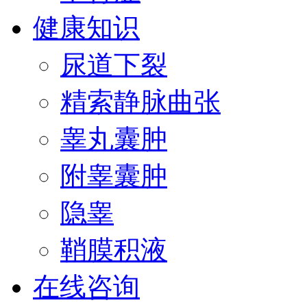
健康知识
尿道下裂
精索静脉曲张
睾丸囊肿
附睾囊肿
隐睾
鞘膜积液
在线咨询