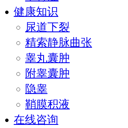
健康知识
尿道下裂
精索静脉曲张
睾丸囊肿
附睾囊肿
隐睾
鞘膜积液
在线咨询