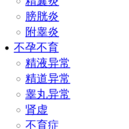
精囊炎
膀胱炎
附睾炎
不孕不育
精液异常
精道异常
睾丸异常
肾虚
不育症