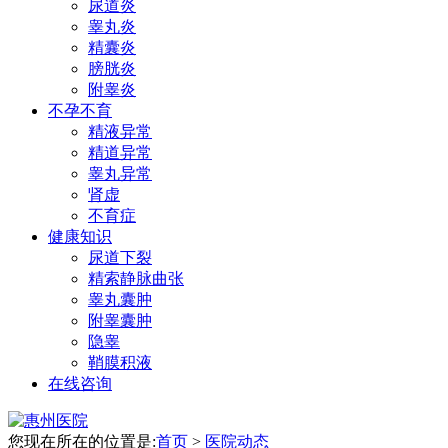
尿道炎
睾丸炎
精囊炎
膀胱炎
附睾炎
不孕不育
精液异常
精道异常
睾丸异常
肾虚
不育症
健康知识
尿道下裂
精索静脉曲张
睾丸囊肿
附睾囊肿
隐睾
鞘膜积液
在线咨询
您现在所在的位置是:
首页
>
医院动态