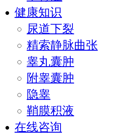
健康知识
尿道下裂
精索静脉曲张
睾丸囊肿
附睾囊肿
隐睾
鞘膜积液
在线咨询