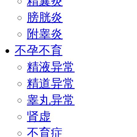
精囊炎
膀胱炎
附睾炎
不孕不育
精液异常
精道异常
睾丸异常
肾虚
不育症