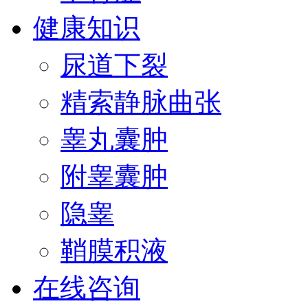
健康知识
尿道下裂
精索静脉曲张
睾丸囊肿
附睾囊肿
隐睾
鞘膜积液
在线咨询