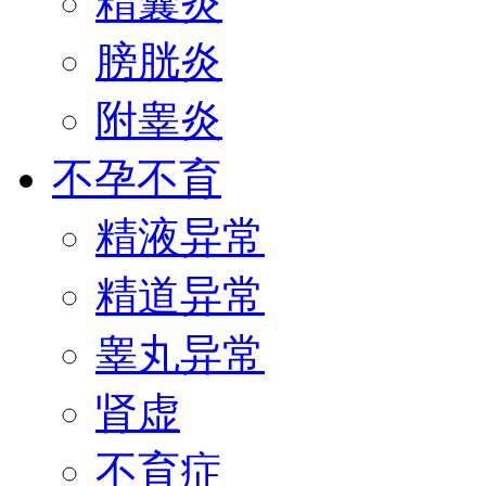
精囊炎
膀胱炎
附睾炎
不孕不育
精液异常
精道异常
睾丸异常
肾虚
不育症