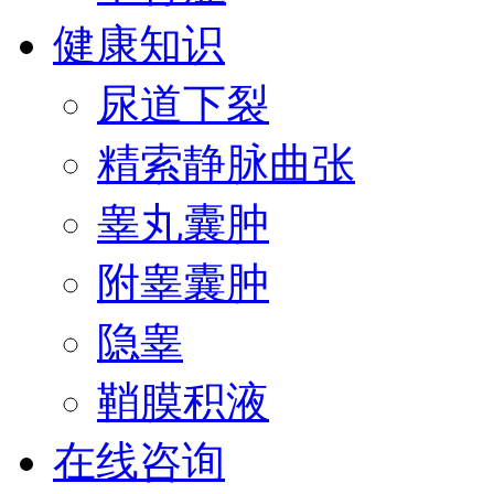
健康知识
尿道下裂
精索静脉曲张
睾丸囊肿
附睾囊肿
隐睾
鞘膜积液
在线咨询