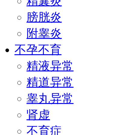
精囊炎
膀胱炎
附睾炎
不孕不育
精液异常
精道异常
睾丸异常
肾虚
不育症