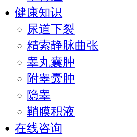
健康知识
尿道下裂
精索静脉曲张
睾丸囊肿
附睾囊肿
隐睾
鞘膜积液
在线咨询