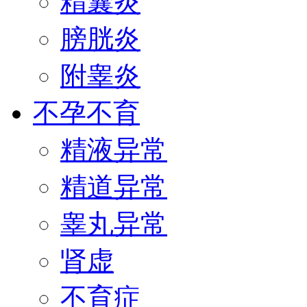
精囊炎
膀胱炎
附睾炎
不孕不育
精液异常
精道异常
睾丸异常
肾虚
不育症