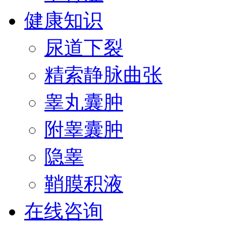
健康知识
尿道下裂
精索静脉曲张
睾丸囊肿
附睾囊肿
隐睾
鞘膜积液
在线咨询