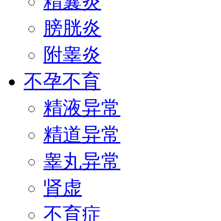
精囊炎
膀胱炎
附睾炎
不孕不育
精液异常
精道异常
睾丸异常
肾虚
不育症