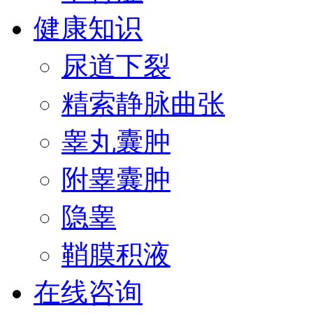
健康知识
尿道下裂
精索静脉曲张
睾丸囊肿
附睾囊肿
隐睾
鞘膜积液
在线咨询