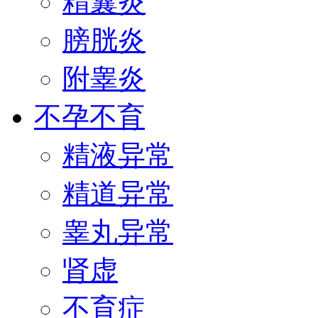
精囊炎
膀胱炎
附睾炎
不孕不育
精液异常
精道异常
睾丸异常
肾虚
不育症