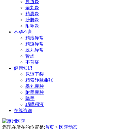
尿道炎
睾丸炎
精囊炎
膀胱炎
附睾炎
不孕不育
精液异常
精道异常
睾丸异常
肾虚
不育症
健康知识
尿道下裂
精索静脉曲张
睾丸囊肿
附睾囊肿
隐睾
鞘膜积液
在线咨询
您现在所在的位置是:
首页
>
医院动态