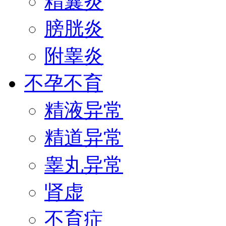
精囊炎
膀胱炎
附睾炎
不孕不育
精液异常
精道异常
睾丸异常
肾虚
不育症