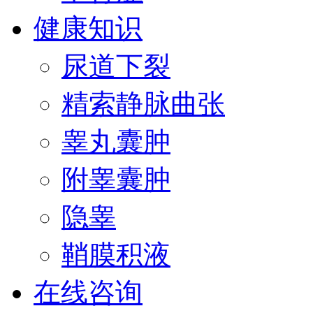
健康知识
尿道下裂
精索静脉曲张
睾丸囊肿
附睾囊肿
隐睾
鞘膜积液
在线咨询