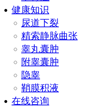
健康知识
尿道下裂
精索静脉曲张
睾丸囊肿
附睾囊肿
隐睾
鞘膜积液
在线咨询