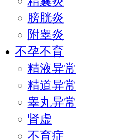
精囊炎
膀胱炎
附睾炎
不孕不育
精液异常
精道异常
睾丸异常
肾虚
不育症