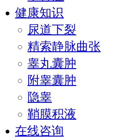
健康知识
尿道下裂
精索静脉曲张
睾丸囊肿
附睾囊肿
隐睾
鞘膜积液
在线咨询