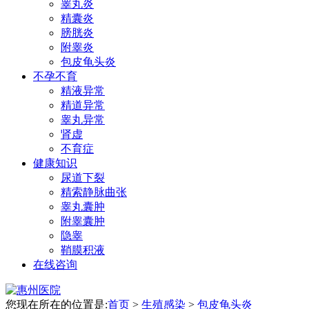
睾丸炎
精囊炎
膀胱炎
附睾炎
包皮龟头炎
不孕不育
精液异常
精道异常
睾丸异常
肾虚
不育症
健康知识
尿道下裂
精索静脉曲张
睾丸囊肿
附睾囊肿
隐睾
鞘膜积液
在线咨询
您现在所在的位置是:
首页
>
生殖感染
>
包皮龟头炎