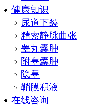
健康知识
尿道下裂
精索静脉曲张
睾丸囊肿
附睾囊肿
隐睾
鞘膜积液
在线咨询