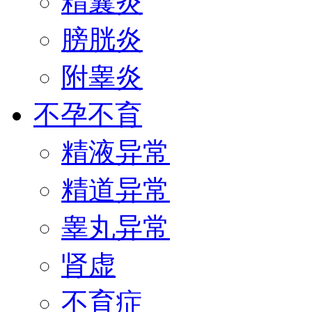
精囊炎
膀胱炎
附睾炎
不孕不育
精液异常
精道异常
睾丸异常
肾虚
不育症