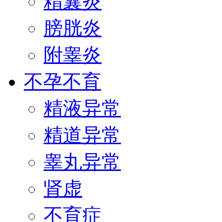
精囊炎
膀胱炎
附睾炎
不孕不育
精液异常
精道异常
睾丸异常
肾虚
不育症