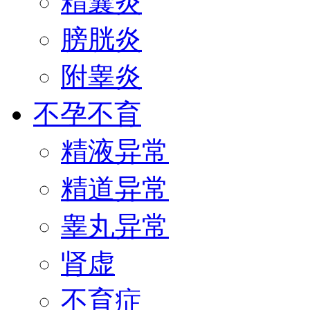
精囊炎
膀胱炎
附睾炎
不孕不育
精液异常
精道异常
睾丸异常
肾虚
不育症