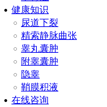
健康知识
尿道下裂
精索静脉曲张
睾丸囊肿
附睾囊肿
隐睾
鞘膜积液
在线咨询