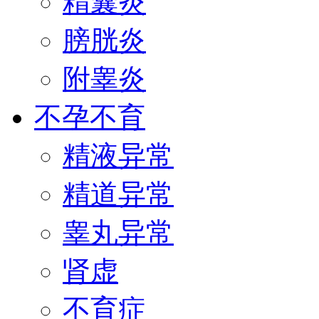
精囊炎
膀胱炎
附睾炎
不孕不育
精液异常
精道异常
睾丸异常
肾虚
不育症